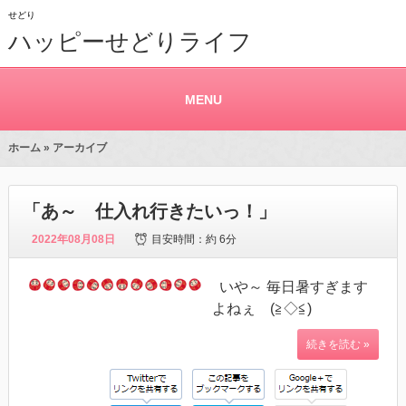
せどり
ハッピーせどりライフ
MENU
ホーム
» アーカイブ
「あ～ 仕入れ行きたいっ！」
2022年08月08日
目安時間：
約 6分
いや～ 毎日暑すぎます
よねぇ (≧◇≦)
続きを読む »