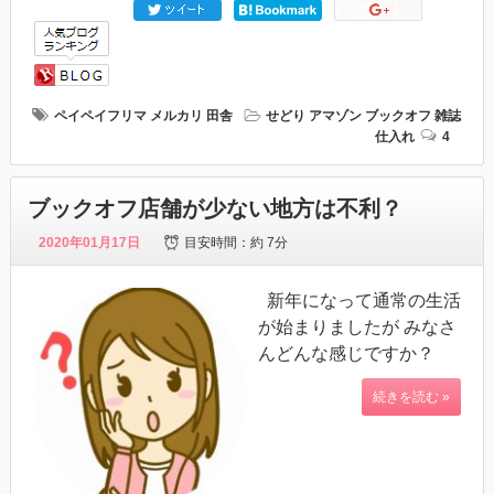
ペイペイフリマ
メルカリ
田舎
せどり
アマゾン
ブックオフ
雑誌
仕入れ
4
ブックオフ店舗が少ない地方は不利？
2020年01月17日
目安時間：
約 7分
新年になって通常の生活
が始まりましたが みなさ
んどんな感じですか？
続きを読む »