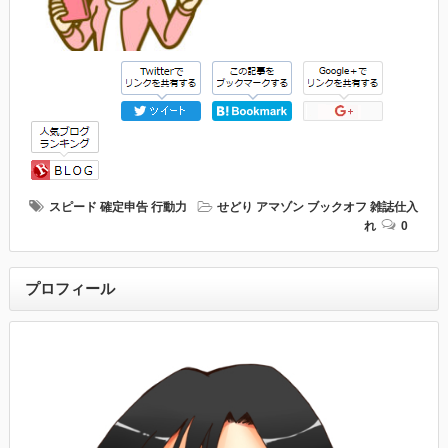
スピード
確定申告
行動力
せどり
アマゾン
ブックオフ
雑誌仕入
れ
0
プロフィール