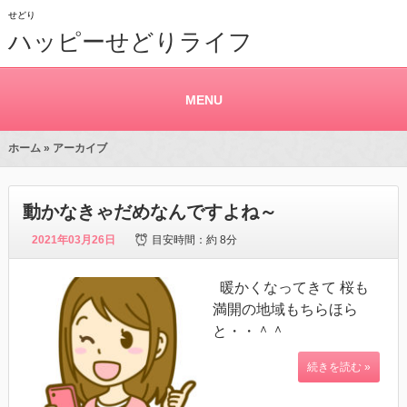
せどり
ハッピーせどりライフ
MENU
ホーム
» アーカイブ
動かなきゃだめなんですよね～
2021年03月26日
目安時間：
約 8分
暖かくなってきて 桜も
満開の地域もちらほら
と・・＾＾
続きを読む »