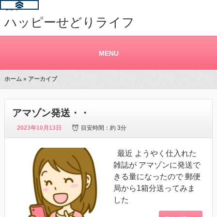
せどり
ハッピーせどりライフ
MENU
ホーム
» アーカイブ
アマゾン発送・・
2023年10月13日
目安時間：
約 3分
最近 ようやく仕入れた
雑誌が アマゾンに発送で
きる量になったので 郵便
局から1箱分送ってみま
した