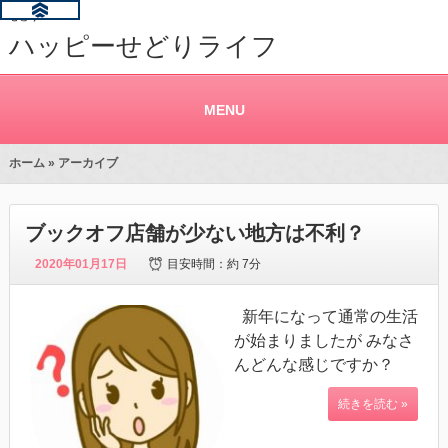
せどり
ハッピーせどりライフ
MENU
ホーム
» アーカイブ
ブックオフ店舗が少ない地方は不利？
2020年01月17日
目安時間：
約 7分
新年になって通常の生活
が始まりましたが みなさ
んどんな感じですか？
続きを読む »